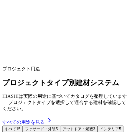
FunderMax HPL
·
Certificate
HiYo Bamboo Maintenance Guide
HiYo Bamboo
·
Maintenance
プロジェクト用途
プロジェクトタイプ別建材システム
HIASHIは実際の用途に基づいてカタログを整理しています
— プロジェクトタイプを選択して適合する建材を確認して
ください。
すべての用途を見る
すべて
15
ファサード・外装
5
アウトドア・景観
3
インテリア
5