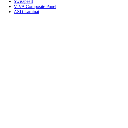
Swisspearl
VIVA Composite Panel
ASD Laminat
ファサード
スイス
Swisspearl
Carat Fibre Cement