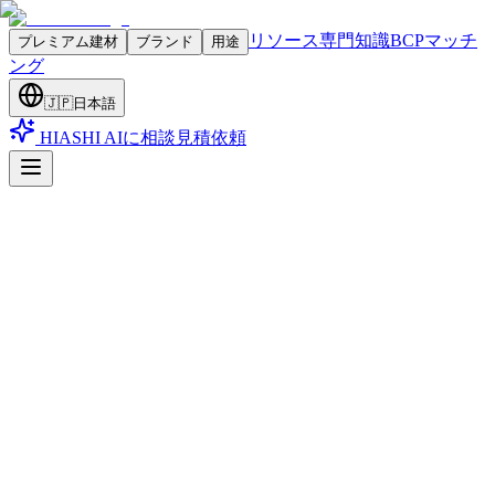
リソース
専門知識
BCPマッチ
プレミアム建材
ブランド
用途
ング
🇯🇵
日本語
HIASHI AIに相談
見積依頼