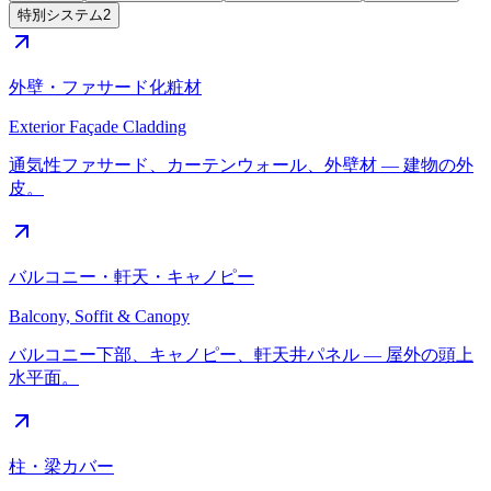
特別システム
2
外壁・ファサード化粧材
Exterior Façade Cladding
通気性ファサード、カーテンウォール、外壁材 — 建物の外
皮。
バルコニー・軒天・キャノピー
Balcony, Soffit & Canopy
バルコニー下部、キャノピー、軒天井パネル — 屋外の頭上
水平面。
柱・梁カバー