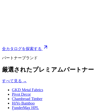
Decorative metal · Special glass
#
11
Modular, Prefab & Industrialized Building
Materials
Prefab pods, modular walls, sandwich panels and industrialized
building systems.
Modular wall · Prefab bathroom pod
全カタログを探索する
パートナーブランド
厳選されたプレミアムパートナー
すべて見る
→
GKD Metal Fabrics
Pivot Decor
Chambroad Timber
HiYo Bamboo
FunderMax HPL