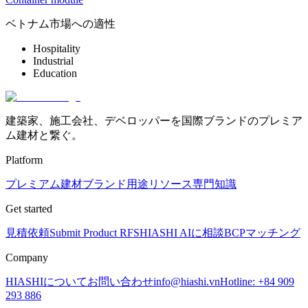
ベトナム市場への適性
Hospitality
Industrial
Education
建築家、施工会社、デベロッパーを国際ブランドのプレミア
ム建材と繋ぐ。
Platform
プレミアム建材
ブランド
用途
リソース
専門知識
Get started
見積依頼
Submit Product RFS
HIASHI AIに相談
BCPマッチング
Company
HIASHIについて
お問い合わせ
info@hiashi.vn
Hotline: +84 909
293 886