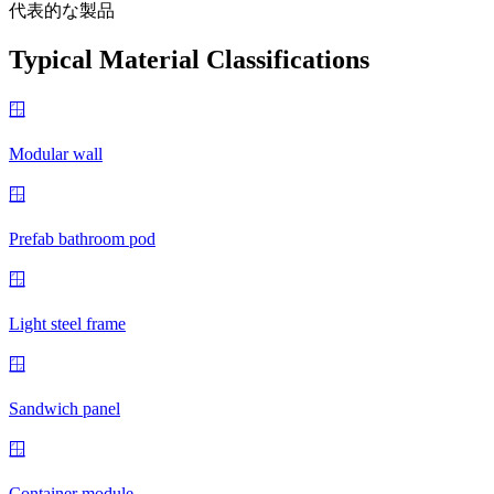
代表的な製品
Typical Material Classifications
🪟
Modular wall
🪟
Prefab bathroom pod
🪟
Light steel frame
🪟
Sandwich panel
🪟
Container module