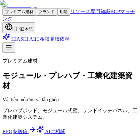
リソース
専門知識
BCPマッチ
プレミアム建材
ブランド
用途
ング
🇯🇵
日本語
HIASHI AIに相談
見積依頼
プレミアム建材
モジュール・プレハブ・工業化建築資
材
Vật liệu mô-đun và lắp ghép
プレハブポッド、モジュール式壁、サンドイッチパネル、工
業化建築システム。
RFQを送信
AIに相談