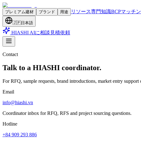
リソース
専門知識
BCPマッチ
プレミアム建材
ブランド
用途
🇯🇵
日本語
HIASHI AIに相談
見積依頼
Contact
Talk to a HIASHI coordinator.
For RFQ, sample requests, brand introductions, market entry support o
Email
info@hiashi.vn
Coordinator inbox for RFQ, RFS and project sourcing questions.
Hotline
+84 909 293 886