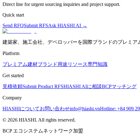
Direct line for urgent sourcing inquiries and project support.
Quick start
Send RFQ
Submit RFS
Ask HIASHI AI →
建築家、施工会社、デベロッパーを国際ブランドのプレミア
Platform
プレミアム建材
ブランド
用途
リソース
専門知識
Get started
見積依頼
Submit Product RFS
HIASHI AIに相談
BCPマッチング
Company
HIASHIについて
お問い合わせ
info@hiashi.vn
Hotline: +84 909 2
© 2026 HIASHI. All rights reserved.
BCP エコシステムネットワーク加盟