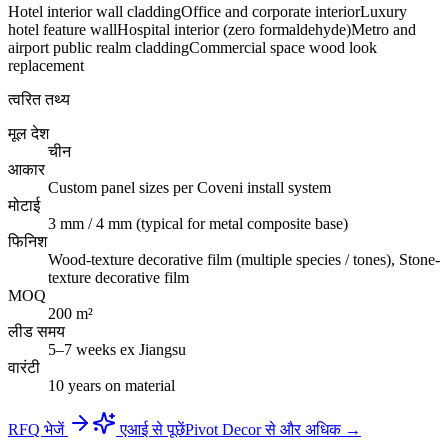
Hotel interior wall cladding
Office and corporate interior
Luxury
hotel feature wall
Hospital interior (zero formaldehyde)
Metro and
airport public realm cladding
Commercial space wood look
replacement
त्वरित तथ्य
मूल देश
चीन
आकार
Custom panel sizes per Coveni install system
मोटाई
3 mm / 4 mm (typical for metal composite base)
फिनिश
Wood-texture decorative film (multiple species / tones), Stone-
texture decorative film
MOQ
200 m²
लीड समय
5–7 weeks ex Jiangsu
वारंटी
10 years on material
RFQ भेजें
एआई से पूछें
Pivot Decor से और अधिक →