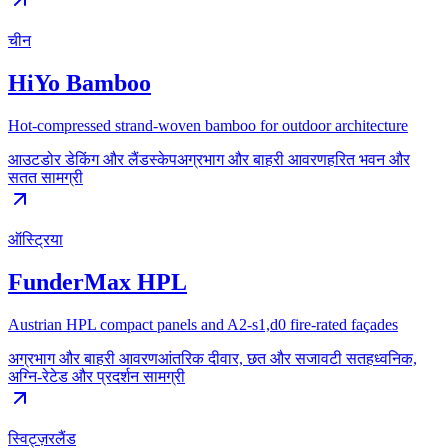
चीन
HiYo Bamboo
Hot-compressed strand-woven bamboo for outdoor architecture
आउटडोर डेकिंग और लैंडस्केप
अग्रभाग और बाहरी आवरण
हरित भवन और
सतत सामग्री
ऑस्ट्रिया
FunderMax HPL
Austrian HPL compact panels and A2-s1,d0 fire-rated façades
अग्रभाग और बाहरी आवरण
आंतरिक दीवार, छत और सजावटी सतह
ध्वनिक,
अग्नि-रेटेड और प्रदर्शन सामग्री
स्विट्ज़रलैंड