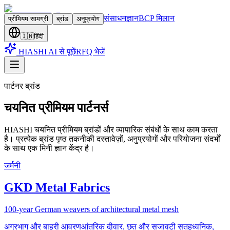
संसाधन
ज्ञान
BCP मिलान
प्रीमियम सामग्री
ब्रांड
अनुप्रयोग
🇮🇳
हिंदी
HIASHI AI से पूछें
RFQ भेजें
पार्टनर ब्रांड
चयनित प्रीमियम पार्टनर्स
HIASHI चयनित प्रीमियम ब्रांडों और व्यापारिक संबंधों के साथ काम करता
है। प्रत्येक ब्रांड पृष्ठ तकनीकी दस्तावेज़ों, अनुप्रयोगों और परियोजना संदर्भों
के साथ एक मिनी ज्ञान केंद्र है।
जर्मनी
GKD Metal Fabrics
100-year German weavers of architectural metal mesh
अग्रभाग और बाहरी आवरण
आंतरिक दीवार, छत और सजावटी सतह
ध्वनिक,