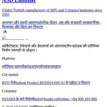
ASD Laminat
Global Turkish manufacturer of HPL and Compact laminates since
1955
अग्रभाग और बाहरी आवरण
आंतरिक दीवार, छत और सजावटी सतह
फर्नीचर,
फिक्स्चर और बिल्ट-इन सिस्टम
आर्किटेक्ट्स, ठेकेदारों और डेवलपर्स को अंतरराष्ट्रीय ब्रांड्स की प्रीमियम
निर्माण सामग्री से जोड़ना।
Platform
प्रीमियम सामग्री
ब्रांड
अनुप्रयोग
संसाधन
ज्ञान
Get started
RFQ भेजें
Submit Product RFS
HIASHI AI से पूछें
BCP मिलान
Company
HIASHI के बारे में
संपर्क
info@hiashi.vn
Hotline: +84 909 293 886