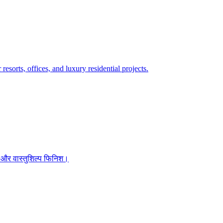
esorts, offices, and luxury residential projects.
टी और वास्तुशिल्प फिनिश।