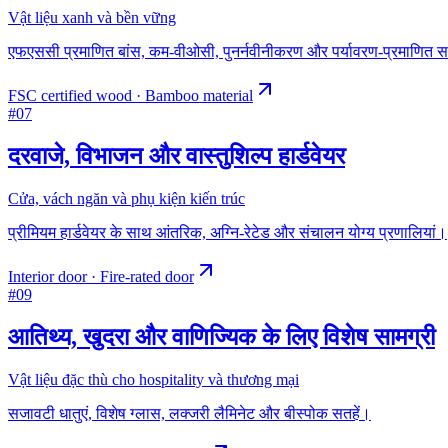
Vật liệu xanh và bền vững
एफएससी प्रमाणित बांस, कम-वीओसी, पुनर्नवीनीकरण और पर्यावरण-प्रमाणित सा
FSC certified wood · Bamboo material
#
07
दरवाजे, विभाजन और वास्तुशिल्प हार्डवेयर
Cửa, vách ngăn và phụ kiện kiến trúc
प्रीमियम हार्डवेयर के साथ आंतरिक, अग्नि-रेटेड और संचालन योग्य प्रणालियां।
Interior door · Fire-rated door
#
09
आतिथ्य, खुदरा और वाणिज्यिक के लिए विशेष सामग्री
Vật liệu đặc thù cho hospitality và thương mại
सजावटी धातुएं, विशेष ग्लास, लक्जरी लैमिनेट और बीस्पोक सतहें।