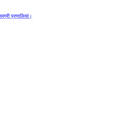
मग्री प्रणालियां।