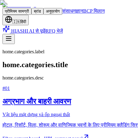
संसाधन
ज्ञान
BCP मिलान
प्रीमियम सामग्री
ब्रांड
अनुप्रयोग
🇮🇳
हिंदी
HIASHI AI से पूछें
RFQ भेजें
home.categories.label
home.categories.title
home.categories.desc
#
01
अग्रभाग और बाहरी आवरण
Vật liệu mặt dựng và ốp ngoại thất
होटल, रिसॉर्ट, विला, शोरूम और वाणिज्यिक भवनों के लिए प्रीमियम क्लैडिंग सि