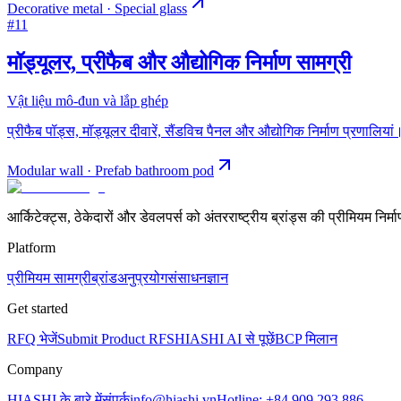
Decorative metal · Special glass
#
11
मॉड्यूलर, प्रीफैब और औद्योगिक निर्माण सामग्री
Vật liệu mô-đun và lắp ghép
प्रीफैब पॉड्स, मॉड्यूलर दीवारें, सैंडविच पैनल और औद्योगिक निर्माण प्रणालियां
Modular wall · Prefab bathroom pod
आर्किटेक्ट्स, ठेकेदारों और डेवलपर्स को अंतरराष्ट्रीय ब्रांड्स की प्रीमियम निर्
Platform
प्रीमियम सामग्री
ब्रांड
अनुप्रयोग
संसाधन
ज्ञान
Get started
RFQ भेजें
Submit Product RFS
HIASHI AI से पूछें
BCP मिलान
Company
HIASHI के बारे में
संपर्क
info@hiashi.vn
Hotline: +84 909 293 886