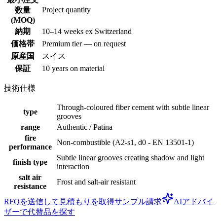
Project quantity
数量
(MOQ)
納期
10–14 weeks ex Switzerland
価格帯
Premium tier — on request
原産国
スイス
保証
10 years on material
技術仕様
Through-coloured fiber cement with subtle linear
type
grooves
range
Authentic / Patina
fire
Non-combustible (A2-s1, d0 - EN 13501-1)
performance
Subtle linear grooves creating shadow and light
finish type
interaction
salt air
Frost and salt-air resistant
resistance
RFQを送信して見積もりを取得
サンプル請求
AIアドバイ
ザーで代替品を探す