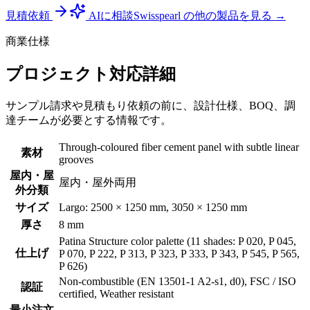
見積依頼
AIに相談
Swisspearl の他の製品を見る →
商業仕様
プロジェクト対応詳細
サンプル請求や見積もり依頼の前に、設計仕様、BOQ、調
達チームが必要とする情報です。
Through-coloured fiber cement panel with subtle linear
素材
grooves
屋内・屋
屋内・屋外両用
外分類
サイズ
Largo: 2500 × 1250 mm, 3050 × 1250 mm
厚さ
8 mm
Patina Structure color palette (11 shades: P 020, P 045,
仕上げ
P 070, P 222, P 313, P 323, P 333, P 343, P 545, P 565,
P 626)
Non-combustible (EN 13501-1 A2-s1, d0), FSC / ISO
認証
certified, Weather resistant
最小注文