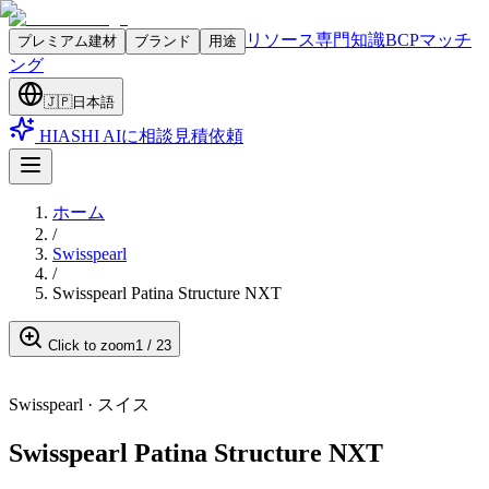
リソース
専門知識
BCPマッチ
プレミアム建材
ブランド
用途
ング
🇯🇵
日本語
HIASHI AIに相談
見積依頼
ホーム
/
Swisspearl
/
Swisspearl Patina Structure NXT
Click to zoom
1
/
23
Swisspearl
·
スイス
Swisspearl Patina Structure NXT