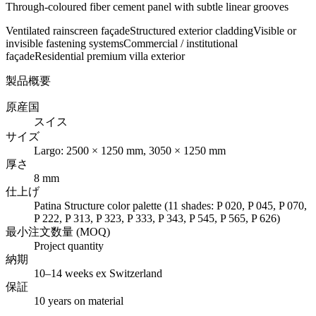
Through-coloured fiber cement panel with subtle linear grooves
Ventilated rainscreen façade
Structured exterior cladding
Visible or
invisible fastening systems
Commercial / institutional
façade
Residential premium villa exterior
製品概要
原産国
スイス
サイズ
Largo: 2500 × 1250 mm, 3050 × 1250 mm
厚さ
8 mm
仕上げ
Patina Structure color palette (11 shades: P 020, P 045, P 070,
P 222, P 313, P 323, P 333, P 343, P 545, P 565, P 626)
最小注文数量 (MOQ)
Project quantity
納期
10–14 weeks ex Switzerland
保証
10 years on material