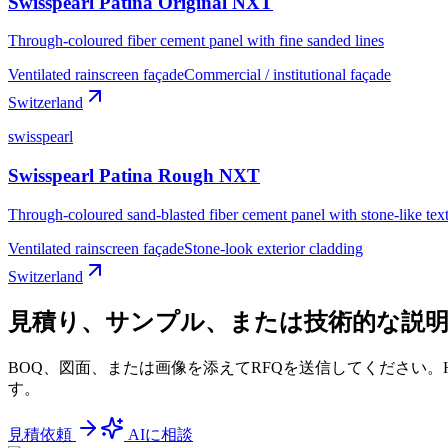
Swisspearl Patina Original NXT
Through-coloured fiber cement panel with fine sanded lines
Ventilated rainscreen façade
Commercial / institutional façade
Switzerland
swisspearl
Swisspearl Patina Rough NXT
Through-coloured sand-blasted fiber cement panel with stone-like tex
Ventilated rainscreen façade
Stone-look exterior cladding
Switzerland
見積り、サンプル、または技術的な説
BOQ、図面、または画像を添えてRFQを送信してください
す。
見積依頼
AIに相談