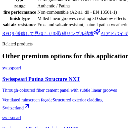
range
Authentic / Patina
fire performance
Non-combustible (A2-s1, d0 - EN 13501-1)
finish type
Milled linear grooves creating 3D shadow effects
salt air resistance
Frost and salt-air resistant, natural patina weatheri
RFQを送信して見積もりを取得
サンプル請求
AIアドバイ
Related products
Other premium options for this applicatio
swisspearl
Swisspearl Patina Structure NXT
Through-coloured fiber cement panel with subtle linear grooves
Ventilated rainscreen façade
Structured exterior cladding
Switzerland
swisspearl