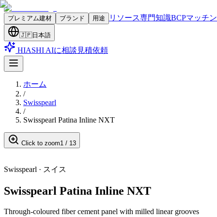
リソース
専門知識
BCPマッチ
プレミアム建材
ブランド
用途
🇯🇵
日本語
HIASHI AIに相談
見積依頼
ホーム
/
Swisspearl
/
Swisspearl Patina Inline NXT
Click to zoom
1
/
13
Swisspearl
·
スイス
Swisspearl Patina Inline NXT
Through-coloured fiber cement panel with milled linear grooves