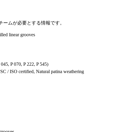
チームが必要とする情報です。
lled linear grooves
P 045, P 070, P 222, P 545)
C / ISO certified, Natural patina weathering
 grooves