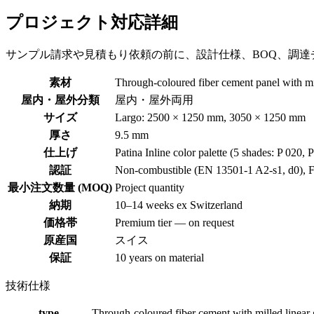
プロジェクト対応詳細
サンプル請求や見積もり依頼の前に、設計仕様、BOQ、調達
素材
Through-coloured fiber cement panel with mi
屋内・屋外分類
屋内・屋外両用
サイズ
Largo: 2500 × 1250 mm, 3050 × 1250 mm
厚さ
9.5 mm
仕上げ
Patina Inline color palette (5 shades: P 020, 
認証
Non-combustible (EN 13501-1 A2-s1, d0), FS
最小注文数量 (MOQ)
Project quantity
納期
10–14 weeks ex Switzerland
価格帯
Premium tier — on request
原産国
スイス
保証
10 years on material
技術仕様
type
Through-coloured fiber cement with milled linear