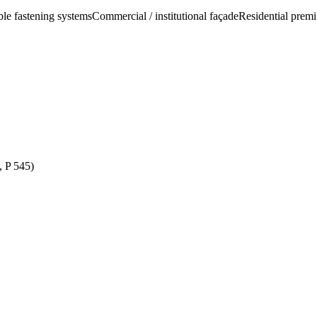
ible fastening systems
Commercial / institutional façade
Residential premi
, P 545)