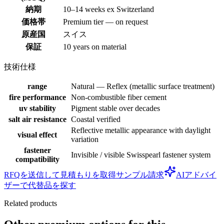
納期
10–14 weeks ex Switzerland
価格帯
Premium tier — on request
原産国
スイス
保証
10 years on material
技術仕様
range
Natural — Reflex (metallic surface treatment)
fire performance
Non-combustible fiber cement
uv stability
Pigment stable over decades
salt air resistance
Coastal verified
Reflective metallic appearance with daylight
visual effect
variation
fastener
Invisible / visible Swisspearl fastener system
compatibility
RFQを送信して見積もりを取得
サンプル請求
AIアドバイ
ザーで代替品を探す
Related products