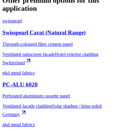
Other premium options for this
application
swisspearl
Swisspearl Carat (Natural Range)
Through-coloured fiber cement panel
Ventilated rainscreen façade
Hotel exterior cladding
Switzerland
gkd metal fabrics
PC-ALU 6020
Perforated aluminium cassette panel
Ventilated façade cladding
Solar shading / brise-soleil
Germany
gkd metal fabrics