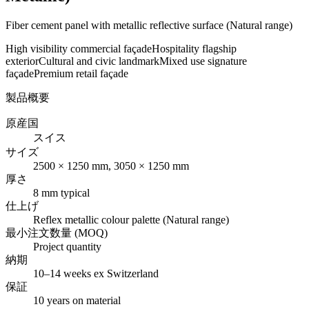
Fiber cement panel with metallic reflective surface (Natural range)
High visibility commercial façade
Hospitality flagship
exterior
Cultural and civic landmark
Mixed use signature
façade
Premium retail façade
製品概要
原産国
スイス
サイズ
2500 × 1250 mm, 3050 × 1250 mm
厚さ
8 mm typical
仕上げ
Reflex metallic colour palette (Natural range)
最小注文数量 (MOQ)
Project quantity
納期
10–14 weeks ex Switzerland
保証
10 years on material