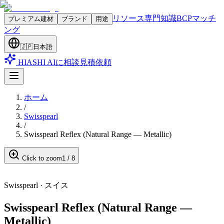
リソース
専門知識
BCPマッチ
プレミアム建材
ブランド
用途
ング
🇯🇵
日本語
HIASHI AIに相談
見積依頼
ホーム
/
Swisspearl
/
Swisspearl Reflex (Natural Range — Metallic)
Click to zoom
1
/
8
Swisspearl
·
スイス
Swisspearl Reflex (Natural Range —
Metallic)