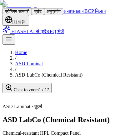
संसाधन
ज्ञान
BCP मिलान
प्रीमियम सामग्री
ब्रांड
अनुप्रयोग
🇮🇳
हिंदी
HIASHI AI से पूछें
RFQ भेजें
Home
/
ASD Laminat
/
ASD LabCo (Chemical Resistant)
Click to zoom
1
/
17
ASD Laminat
·
तुर्की
ASD LabCo (Chemical Resistant)
Chemical-resistant HPL Compact Panel