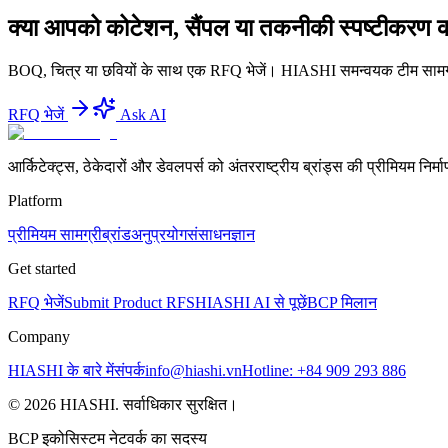
क्या आपको कोटेशन, सैंपल या तकनीकी स्पष्टीकरण 
BOQ, चित्र या छवियों के साथ एक RFQ भेजें। HIASHI समन्वयक टीम सामग्री व
RFQ भेजें
Ask AI
आर्किटेक्ट्स, ठेकेदारों और डेवलपर्स को अंतरराष्ट्रीय ब्रांड्स की प्रीमियम निर्
Platform
प्रीमियम सामग्री
ब्रांड
अनुप्रयोग
संसाधन
ज्ञान
Get started
RFQ भेजें
Submit Product RFS
HIASHI AI से पूछें
BCP मिलान
Company
HIASHI के बारे में
संपर्क
info@hiashi.vn
Hotline: +84 909 293 886
© 2026 HIASHI. सर्वाधिकार सुरक्षित।
BCP इकोसिस्टम नेटवर्क का सदस्य