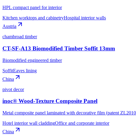
HPL compact panel for interior
Kitchen worktops and cabinetry
Hospital interior walls
Austria
chambroad timber
CT-SF-A13 Biomodified Timber Soffit 13mm
Biomodified engineered timber
Soffit
Eaves lining
China
pivot decor
inoc® Wood-Texture Composite Panel
Metal composite panel laminated with decorative film (patent ZL20
Hotel interior wall cladding
Office and corporate interior
China