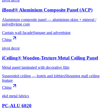
pivot decor
iBond® Aluminium Composite Panel (ACP)
Aluminium composite panel — aluminium skins + mineral /
polyethylene core
Curtain wall façade
Signage and advertising
China
pivot decor
iCeiling® Wooden-Texture Metal Ceiling Panel
Metal panel laminated with decorative film
Suspended ceiling — hotels and lobbies
Shopping mall ceiling
feature
China
gkd metal fabrics
PC-ALU 6020