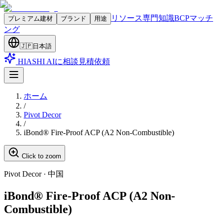
リソース
専門知識
BCPマッチ
プレミアム建材
ブランド
用途
ング
🇯🇵
日本語
HIASHI AIに相談
見積依頼
ホーム
/
Pivot Decor
/
iBond® Fire-Proof ACP (A2 Non-Combustible)
Click to zoom
Pivot Decor
·
中国
iBond® Fire-Proof ACP (A2 Non-
Combustible)