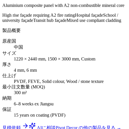
Aluminium composite panel with A2 non-combustible mineral core
High rise façade requiring A2 fire rating
Hospital façade
School /
university façade
Transit hub façade
Mixed use compliant cladding
製品概要
原産国
中国
サイズ
1220 × 2440 mm, 1500 × 3000 mm, Custom
厚さ
4 mm, 6 mm
仕上げ
PVDF, FEVE, Solid colour, Wood / stone texture
最小注文数量 (MOQ)
300 m²
納期
6–8 weeks ex Jiangsu
保証
15 years on coating (PVDF)
見積依頼
AIに相談
Pivot Decor の他の製品を見る →