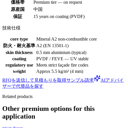
価格帯
Premium tier — on request
原産国
中国
保証
15 years on coating (PVDF)
技術仕様
core type
Mineral A2 non-combustible core
防火・耐火基準
A2 (EN 13501-1)
skin thickness
0.5 mm aluminium (typical)
coating
PVDF / FEVE — UV stable
regulatory use
Meets strict façade fire codes
weight
Approx 5.5 kg/m² (4 mm)
RFQを送信して見積もりを取得
サンプル請求
AIアドバイ
ザーで代替品を探す
Related products
Other premium options for this
application