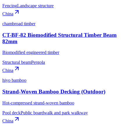
Fencing
Landscape structure
China
chambroad timber
CT-BF-82 Biomodified Structural Timber Beam
82mm
Biomodified engineered timber
Structural beam
Pergola
China
hiyo bamboo
Strand-Woven Bamboo Decking (Outdoor)
Hot-compressed strand-woven bamboo
Pool deck
Public boardwalk and park walkway
China