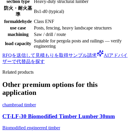
section type
Heavy-duty structural lumber
防火・耐火基
Bs1-d0 (typical)
準
formaldehyde
Class ENF
use case
Posts, fencing, heavy landscape structures
machining
Saw / drill / route
Suitable for pergola posts and railings — verify
load capacity
engineering
RFQを送信して見積もりを取得
サンプル請求
AIアドバイ
ザーで代替品を探す
Related products
Other premium options for this
application
chambroad timber
CT-LF-30 Biomodified Timber Lumber 30mm
Biomodified engineered timber