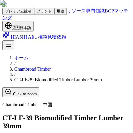
リソース
専門知識
BCPマッチ
プレミアム建材
ブランド
用途
ング
🇯🇵
日本語
HIASHI AIに相談
見積依頼
ホーム
/
Chambroad Timber
/
CT-LF-39 Biomodified Timber Lumber 39mm
Click to zoom
Chambroad Timber
·
中国
CT-LF-39 Biomodified Timber Lumber
39mm