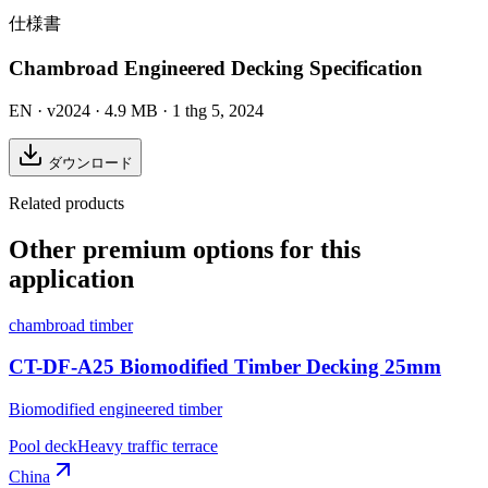
仕様書
Chambroad Engineered Decking Specification
EN
· v2024
· 4.9 MB
· 1 thg 5, 2024
ダウンロード
Related products
Other premium options for this
application
chambroad timber
CT-DF-A25 Biomodified Timber Decking 25mm
Biomodified engineered timber
Pool deck
Heavy traffic terrace
China