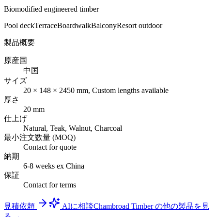
Biomodified engineered timber
Pool deck
Terrace
Boardwalk
Balcony
Resort outdoor
製品概要
原産国
中国
サイズ
20 × 148 × 2450 mm, Custom lengths available
厚さ
20 mm
仕上げ
Natural, Teak, Walnut, Charcoal
最小注文数量 (MOQ)
Contact for quote
納期
6-8 weeks ex China
保証
Contact for terms
見積依頼
AIに相談
Chambroad Timber の他の製品を見
る →