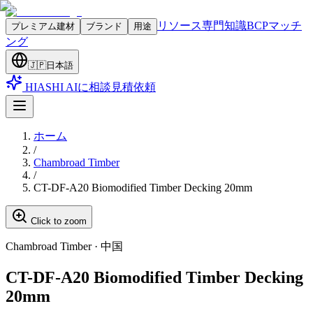
リソース
専門知識
BCPマッチ
プレミアム建材
ブランド
用途
ング
🇯🇵
日本語
HIASHI AIに相談
見積依頼
ホーム
/
Chambroad Timber
/
CT-DF-A20 Biomodified Timber Decking 20mm
Click to zoom
Chambroad Timber
·
中国
CT-DF-A20 Biomodified Timber Decking
20mm