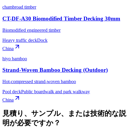
chambroad timber
CT-DF-A30 Biomodified Timber Decking 30mm
Biomodified engineered timber
Heavy traffic deck
Dock
China
hiyo bamboo
Strand-Woven Bamboo Decking (Outdoor)
Hot-compressed strand-woven bamboo
Pool deck
Public boardwalk and park walkway
China
見積り、サンプル、または技術的な説
明が必要ですか？