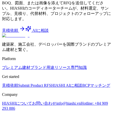
BOQ、図面、または画像を添えてRFQを送信してくださ
い。HIASHIのコーディネーターチームが、材料選定、サン
プル、見積り、代替材料、プロジェクトのフォローアップに
対応します。
見積依頼
AIに相談
建築家、施工会社、デベロッパーを国際ブランドのプレミア
ム建材と繋ぐ。
Platform
プレミアム建材
ブランド
用途
リソース
専門知識
Get started
見積依頼
Submit Product RFS
HIASHI AIに相談
BCPマッチング
Company
HIASHIについて
お問い合わせ
info@hiashi.vn
Hotline: +84 909
293 886