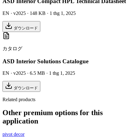
ASD Interior Compact HPL Technical Datasheet
EN
· v2025
· 148 KB
· 1 thg 1, 2025
ダウンロード
カタログ
ASD Interior Solutions Catalogue
EN
· v2025
· 6.5 MB
· 1 thg 1, 2025
ダウンロード
Related products
Other premium options for this
application
pivot decor