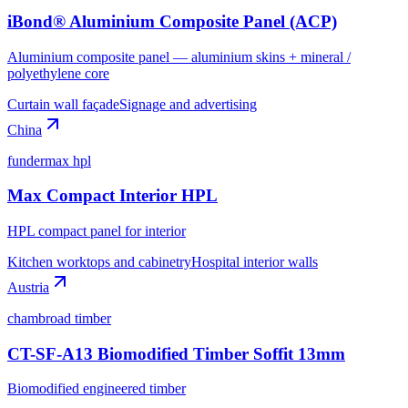
iBond® Aluminium Composite Panel (ACP)
Aluminium composite panel — aluminium skins + mineral /
polyethylene core
Curtain wall façade
Signage and advertising
China
fundermax hpl
Max Compact Interior HPL
HPL compact panel for interior
Kitchen worktops and cabinetry
Hospital interior walls
Austria
chambroad timber
CT-SF-A13 Biomodified Timber Soffit 13mm
Biomodified engineered timber