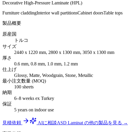
Decorative High-Pressure Laminate (HPL)
Furniture cladding
Interior wall partitions
Cabinet doors
Table tops
製品概要
原産国
トルコ
サイズ
2440 x 1220 mm, 2800 x 1300 mm, 3050 x 1300 mm
厚さ
0.6 mm, 0.8 mm, 1.0 mm, 1.2 mm
仕上げ
Glossy, Matte, Woodgrain, Stone, Metallic
最小注文数量 (MOQ)
100 sheets
納期
6–8 weeks ex Turkey
保証
5 years on indoor use
見積依頼
AIに相談
ASD Laminat の他の製品を見る →