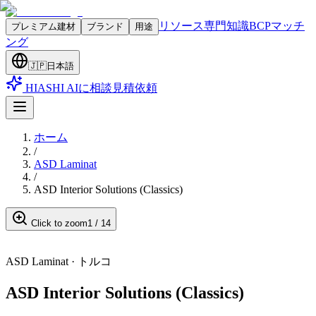
リソース
専門知識
BCPマッチ
プレミアム建材
ブランド
用途
ング
🇯🇵
日本語
HIASHI AIに相談
見積依頼
ホーム
/
ASD Laminat
/
ASD Interior Solutions (Classics)
Click to zoom
1
/
14
ASD Laminat
·
トルコ
ASD Interior Solutions (Classics)