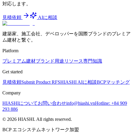
対応します。
見積依頼
AIに相談
建築家、施工会社、デベロッパーを国際ブランドのプレミア
ム建材と繋ぐ。
Platform
プレミアム建材
ブランド
用途
リソース
専門知識
Get started
見積依頼
Submit Product RFS
HIASHI AIに相談
BCPマッチング
Company
HIASHIについて
お問い合わせ
info@hiashi.vn
Hotline: +84 909
293 886
© 2026 HIASHI. All rights reserved.
BCP エコシステムネットワーク加盟