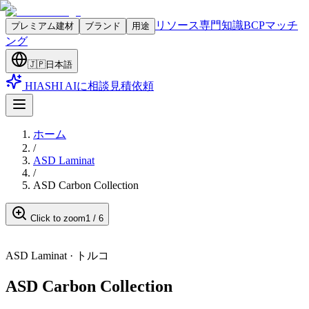
リソース
専門知識
BCPマッチ
プレミアム建材
ブランド
用途
ング
🇯🇵
日本語
HIASHI AIに相談
見積依頼
ホーム
/
ASD Laminat
/
ASD Carbon Collection
Click to zoom
1
/
6
ASD Laminat
·
トルコ
ASD Carbon Collection