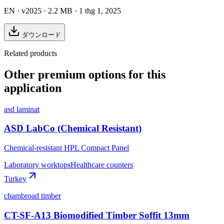
EN
· v2025
· 2.2 MB
· 1 thg 1, 2025
ダウンロード
Related products
Other premium options for this
application
asd laminat
ASD LabCo (Chemical Resistant)
Chemical-resistant HPL Compact Panel
Laboratory worktops
Healthcare counters
Turkey
chambroad timber
CT-SF-A13 Biomodified Timber Soffit 13mm