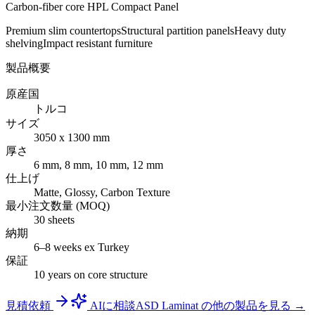
Carbon-fiber core HPL Compact Panel
Premium slim countertops
Structural partition panels
Heavy duty
shelving
Impact resistant furniture
製品概要
原産国
トルコ
サイズ
3050 x 1300 mm
厚さ
6 mm, 8 mm, 10 mm, 12 mm
仕上げ
Matte, Glossy, Carbon Texture
最小注文数量 (MOQ)
30 sheets
納期
6–8 weeks ex Turkey
保証
10 years on core structure
見積依頼
AIに相談
ASD Laminat の他の製品を見る →