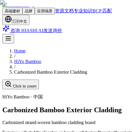
资源文档
专业知识
BCP 匹配
高端建材
品牌
应用场景
🇨🇳
中文
咨询 HIASHI AI
发送询价
Home
/
HiYo Bamboo
/
Carbonized Bamboo Exterior Cladding
Click to zoom
HiYo Bamboo
·
中国
Carbonized Bamboo Exterior Cladding
Carbonized strand-woven bamboo cladding board