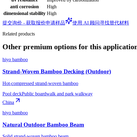
anti corrosion
High
dimensional stability
High
提交询价 - 获取报价
申请样品
使用 AI 顾问寻找替代材料
Related products
Other premium options for this applicatio
hiyo bamboo
Strand-Woven Bamboo Decking (Outdoor)
Hot-compressed strand-woven bamboo
Pool deck
Public boardwalk and park walkway
China
hiyo bamboo
Natural Outdoor Bamboo Beam
Solid strand-woven bamboo beam