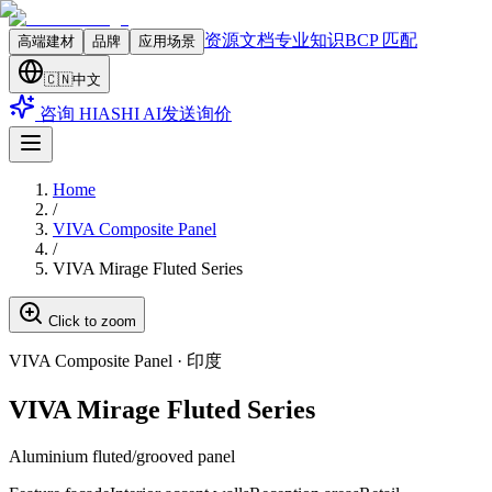
资源文档
专业知识
BCP 匹配
高端建材
品牌
应用场景
🇨🇳
中文
咨询 HIASHI AI
发送询价
Home
/
VIVA Composite Panel
/
VIVA Mirage Fluted Series
Click to zoom
VIVA Composite Panel
·
印度
VIVA Mirage Fluted Series
Aluminium fluted/grooved panel