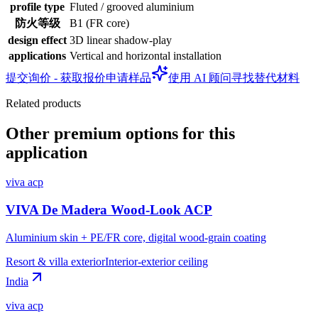
profile type
Fluted / grooved aluminium
防火等级
B1 (FR core)
design effect
3D linear shadow-play
applications
Vertical and horizontal installation
提交询价 - 获取报价
申请样品
使用 AI 顾问寻找替代材料
Related products
Other premium options for this
application
viva acp
VIVA De Madera Wood-Look ACP
Aluminium skin + PE/FR core, digital wood-grain coating
Resort & villa exterior
Interior-exterior ceiling
India
viva acp