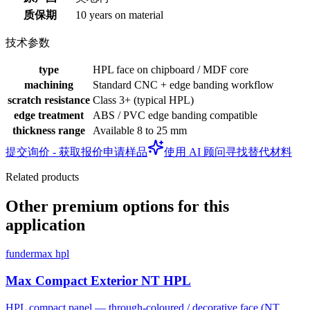
质保期
10 years on material
技术参数
type
HPL face on chipboard / MDF core
machining
Standard CNC + edge banding workflow
scratch resistance
Class 3+ (typical HPL)
edge treatment
ABS / PVC edge banding compatible
thickness range
Available 8 to 25 mm
提交询价 - 获取报价
申请样品
使用 AI 顾问寻找替代材料
Related products
Other premium options for this
application
fundermax hpl
Max Compact Exterior NT HPL
HPL compact panel — through-coloured / decorative face (NT