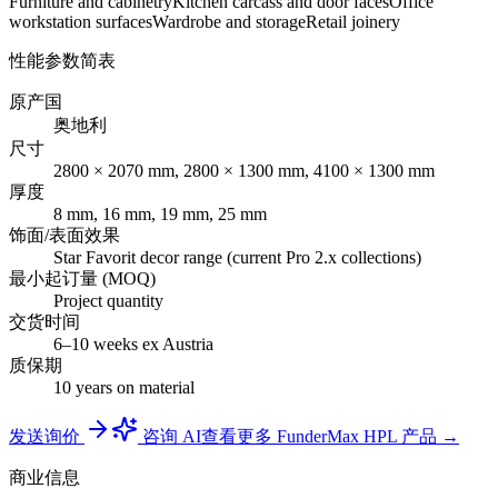
Furniture and cabinetry
Kitchen carcass and door faces
Office
workstation surfaces
Wardrobe and storage
Retail joinery
性能参数简表
原产国
奥地利
尺寸
2800 × 2070 mm, 2800 × 1300 mm, 4100 × 1300 mm
厚度
8 mm, 16 mm, 19 mm, 25 mm
饰面/表面效果
Star Favorit decor range (current Pro 2.x collections)
最小起订量 (MOQ)
Project quantity
交货时间
6–10 weeks ex Austria
质保期
10 years on material
发送询价
咨询 AI
查看更多 FunderMax HPL 产品 →
商业信息