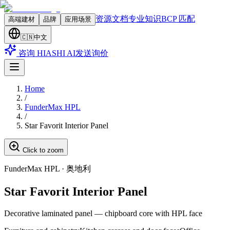
资源文档
专业知识
BCP 匹配
高端建材
品牌
应用场景
🇨🇳
中文
咨询 HIASHI AI
发送询价
Home
/
FunderMax HPL
/
Star Favorit Interior Panel
Click to zoom
FunderMax HPL
·
奥地利
Star Favorit Interior Panel
Decorative laminated panel — chipboard core with HPL face