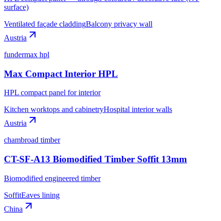
surface)
Ventilated façade cladding
Balcony privacy wall
Austria
fundermax hpl
Max Compact Interior HPL
HPL compact panel for interior
Kitchen worktops and cabinetry
Hospital interior walls
Austria
chambroad timber
CT-SF-A13 Biomodified Timber Soffit 13mm
Biomodified engineered timber
Soffit
Eaves lining
China